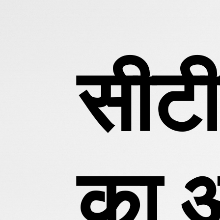
जनव
को क
।