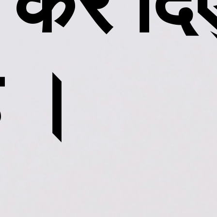
 कर दि
ै ।