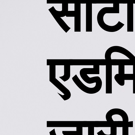
सीटी
एडमि