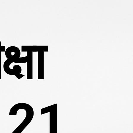
24
एगा