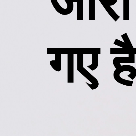
जारी
गए ह