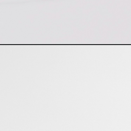
सीटी
का 