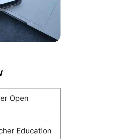
w
er Open
cher Education