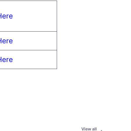
Here
Here
Here
View all