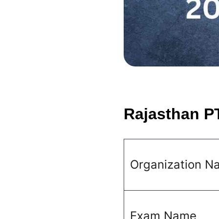
Rajasthan P
Organization N
Exam Name