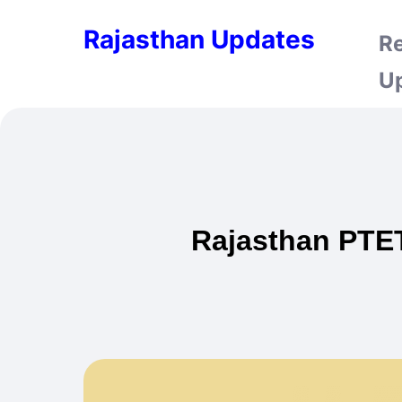
Rajasthan Updates
R
U
Rajasthan PTET E