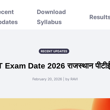
ecent
Download
Result
pdates
Syllabus
RECENT UPDATES
xam Date 2026 राजस्थान पीटीईटी प
February 20, 2026 | by RAVI