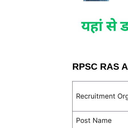
RPSC RAS Ad
Recruitment Org
Post Name