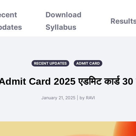
ecent
Download
Result
pdates
Syllabus
RECENT UPDATES
ADMIT CARD
mit Card 2025 एडमिट कार्ड 30 ज
January 21, 2025 | by RAVI