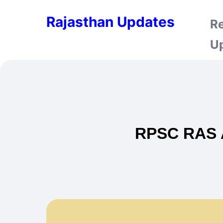
Rajasthan Updates
R
U
RPSC RAS Ad