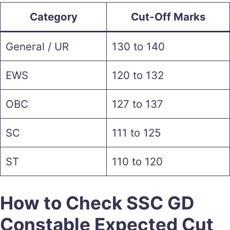
Category
Cut-Off Marks
General / UR
130 to 140
EWS
120 to 132
OBC
127 to 137
SC
111 to 125
ST
110 to 120
How to Check SSC GD
Constable Expected Cut