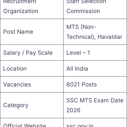
Recruitment
Staff Selection
Organization
Commission
MTS (Non-
Post Name
Technical), Havaldar
Salary / Pay Scale
Level – 1
Location
All India
Vacancies
8021 Posts
SSC MTS Exam Date
Category
2026
Official Website
ssc.gov.in