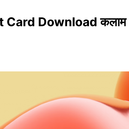
rd Download कलाम अकैडम