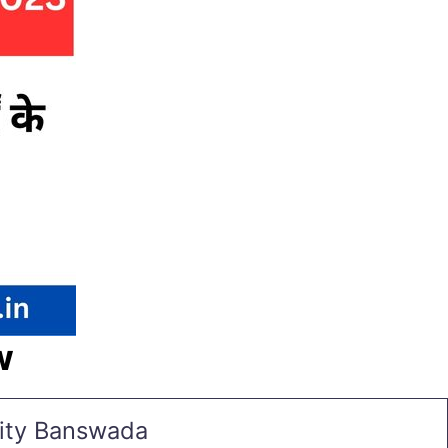
w
sity Banswada