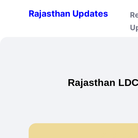
Rajasthan Updates
R
U
Rajasthan LDC E