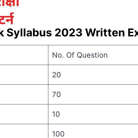
k Syllabus 2023 Written 
No. Of Question
20
70
10
100