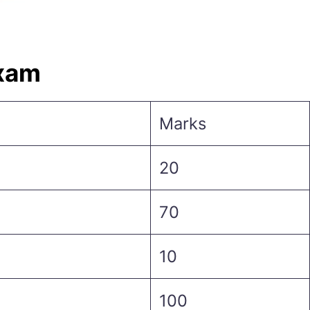
Exam
Marks
20
70
10
100